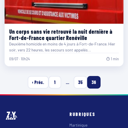
Un corps sans vie retrouvé la nuit dernière à
Fort-de-France quartier Renéville
Deuxième homicide en moins de 4 jours à Fort-de-France. Hier
soir, vers 22 heures, les secours sont appelés…
09/07 · 10h24
⏱ 1 min
‹ Préc.
1
…
35
36
RUBRIQUES
Martinique