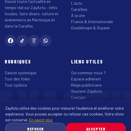
Suivez toute l'actualité en
L'actu
temps réel sur ZayActu : infos
Caraïbes
locales, faits divers, culture et
À la une
événements en Martinique et
France & Internationale
dans la Caraïbe.
Guadeloupe & Guyane
RUBRIQUES
LIENS UTILES
Saison cyclonique
Qui sommes-nous ?
AYACT
Tour des Yoles
Espace adhérent
Tour cycliste
Régie publicitaire
Soutenir ZayActu
Contact
©2026 ZayActu.org. Tous droits réservés. · Site réalisé par
Enjoy Digital
ZayActu utilise des cookies pour mesurer l’audience et améliorer votre
Agency
↑
expérience. Vous pouvez accepter ou refuser ces cookies. Votre choix
Mentions légales
Confidentialité
Cookies
CGU
Accessibilité
est conservé.
En savoir plus
♿
REFUSER
ACCEPTER