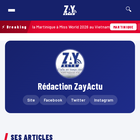
🔍
eprésenter la Martinique à Miss World 2026 au Vietnam
⚡ Breaking
Hier · 1
MARTINIQUE
Rédaction ZayActu
Site
Facebook
Twitter
Instagram
SES ARTICLES