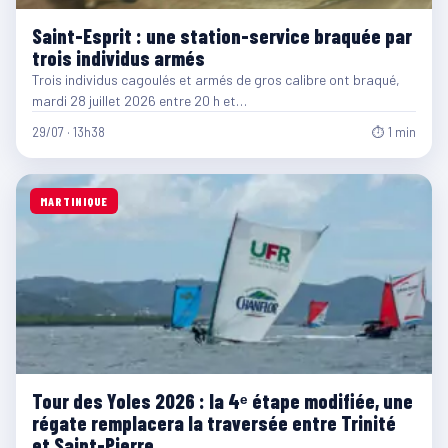
Saint-Esprit : une station-service braquée par
trois individus armés
Trois individus cagoulés et armés de gros calibre ont braqué,
mardi 28 juillet 2026 entre 20 h et…
29/07 · 13h38
⏱ 1 min
MARTINIQUE
Tour des Yoles 2026 : la 4ᵉ étape modifiée, une
régate remplacera la traversée entre Trinité
et Saint-Pierre