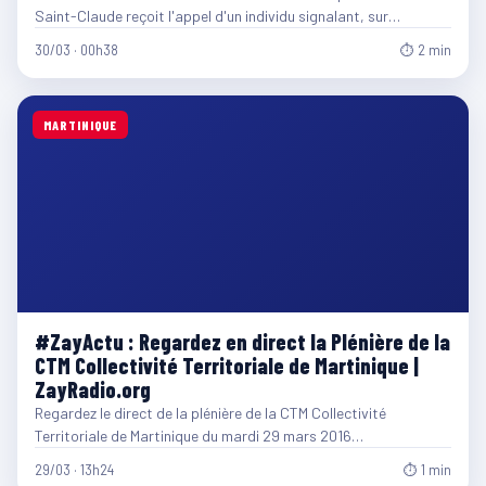
Saint-Claude reçoit l'appel d'un individu signalant, sur…
30/03 · 00h38
⏱ 2 min
MARTINIQUE
#ZayActu : Regardez en direct la Plénière de la
CTM Collectivité Territoriale de Martinique |
ZayRadio.org
Regardez le direct de la plénière de la CTM Collectivité
Territoriale de Martinique du mardi 29 mars 2016…
29/03 · 13h24
⏱ 1 min