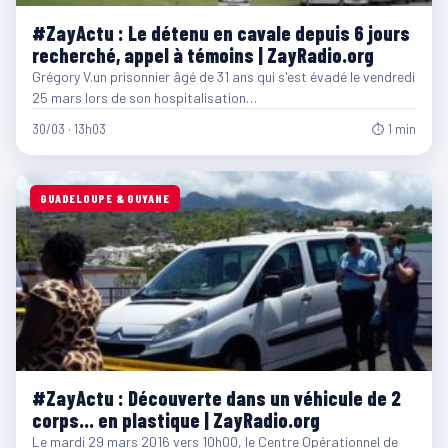
#ZayActu : Le détenu en cavale depuis 6 jours
recherché, appel à témoins | ZayRadio.org
Grégory V.un prisonnier âgé de 31 ans qui s'est évadé le vendredi
25 mars lors de son hospitalisation…
30/03 · 13h03
⏱ 1 min
GUADELOUPE & GUYANE
#ZayActu : Découverte dans un véhicule de 2
corps… en plastique | ZayRadio.org
Le mardi 29 mars 2016 vers 10h00, le Centre Opérationnel de