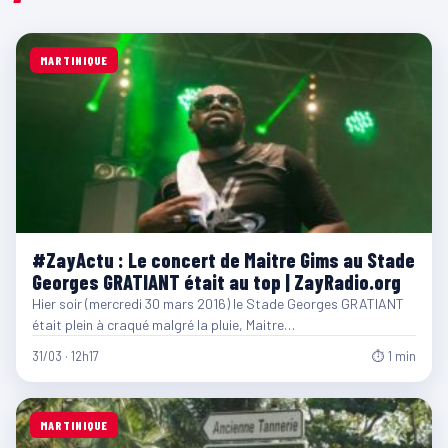
MARTINIQUE
#ZayActu : Le concert de Maitre Gims au Stade
Georges GRATIANT était au top | ZayRadio.org
Hier soir (mercredi 30 mars 2016) le Stade Georges GRATIANT
était plein à craqué malgré la pluie, Maitre…
31/03 · 12h17
⏱ 1 min
MARTINIQUE