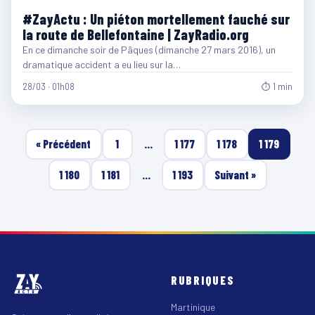
#ZayActu : Un piéton mortellement fauché sur
la route de Bellefontaine | ZayRadio.org
En ce dimanche soir de Pâques (dimanche 27 mars 2016), un
dramatique accident a eu lieu sur la…
28/03 · 01h08
⏱ 1 min
« Précédent
1
…
1 177
1 178
1 179
1 180
1 181
…
1 193
Suivant »
RUBRIQUES
Martinique