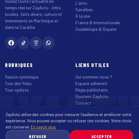
Suivez toute l'actualité en
L'actu
temps réel sur ZayActu : infos
Caraïbes
locales, faits divers, culture et
À la une
événements en Martinique et
France & Internationale
dans la Caraïbe.
Guadeloupe & Guyane
RUBRIQUES
LIENS UTILES
Saison cyclonique
Qui sommes-nous ?
AYACT
Tour des Yoles
Espace adhérent
Tour cycliste
Régie publicitaire
Soutenir ZayActu
Contact
©2026 ZayActu.org. Tous droits réservés. · Site réalisé par
Enjoy Digital
ZayActu utilise des cookies pour mesurer l’audience et améliorer votre
Agency
↑
expérience. Vous pouvez accepter ou refuser ces cookies. Votre choix
Mentions légales
Confidentialité
Cookies
CGU
Accessibilité
est conservé.
En savoir plus
♿
REFUSER
ACCEPTER