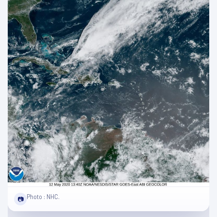
Photo : NHC.
📷