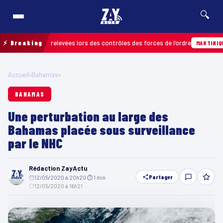
🔍
infractions relevées lors des contrôles des forces de l’ordre
⚡ Breaking
MARTINIQUE
Accueil
›
Bahamas
›
BAHAMAS
Une perturbation au large des
Bahamas placée sous surveillance
par le NHC
Rédaction ZayActu
Partager
12/05/2020 à 20h20
·
⏱ 1 min
·
12/05/2020 à 16h21