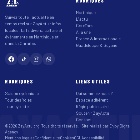
RUBRIQUES
Martinique
Suivez toute l'actualité en
L'actu
temps réel sur ZayActu : infos
Caraïbes
locales, faits divers, culture et
À la une
événements en Martinique et
France & Internationale
dans la Caraïbe.
Guadeloupe & Guyane
RUBRIQUES
LIENS UTILES
Saison cyclonique
Qui sommes-nous ?
Tour des Yoles
Espace adhérent
AYACT
Tour cycliste
Régie publicitaire
Soutenir ZayActu
Contact
©2026 ZayActu.org. Tous droits réservés. · Site réalisé par
Enjoy Digital
Agency
Mentions légales
Confidentialité
Cookies
CGU
Accessibilité