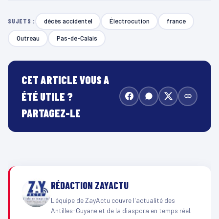
décès accidentel
Électrocution
france
SUJETS :
Outreau
Pas-de-Calais
CET ARTICLE VOUS A
ÉTÉ UTILE ?
PARTAGEZ-LE
RÉDACTION ZAYACTU
L'équipe de ZayActu couvre l'actualité des
Antilles-Guyane et de la diaspora en temps réel.