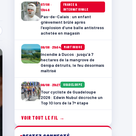
07/08 ·
FRANCE &
INTERNATIONALE
13h46
Pas-de-Calais : un enfant
grièvement brûlé après
l’explosion d’une balle antistress
achetée en magasin
06/08 · 21h54
MARTINIQUE
Incendie à Ducos : jusqu’à 7
hectares de la mangrove de
Génipa détruits, le feu désormais
maîtrisé
06/08 · 21h27
GUADELOUPE
Tour cycliste de Guadeloupe
2026 : Edwin Nubul décroche un
Top 10 lors de la 7ᵉ étape
VOIR TOUT LE FIL →