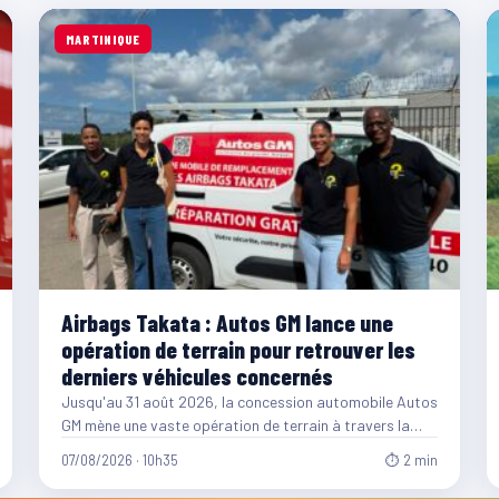
MARTINIQUE
Airbags Takata : Autos GM lance une
opération de terrain pour retrouver les
derniers véhicules concernés
Jusqu'au 31 août 2026, la concession automobile Autos
GM mène une vaste opération de terrain à travers la…
07/08/2026 · 10h35
⏱ 2 min