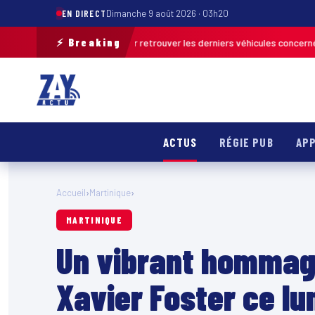
EN DIRECT
Dimanche 9 août 2026 · 03h20
⚡ Breaking
tion de terrain pour retrouver les derniers véhicules concernés
FRANCE
ACTUS
RÉGIE PUB
APP
Accueil
›
Martinique
›
MARTINIQUE
Un vibrant hommage
Xavier Foster ce lu