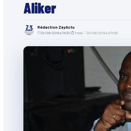
Aliker
Rédaction ZayActu
25/08/2019 à 11h33
·
⏱ 1 min
·
25/08/2019 à 07h36