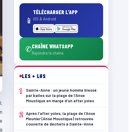
TÉLÉCHARGER L'APP
📱
iOS & Android
CHAÎNE WHATSAPP
✆
Rejoindre la chaîne
LES + LUS
1
Sainte-Anne : un jeune homme blessé
par balles sur la plage de l’Anse
Moustique en marge d’un after yoles
l.
en
2
Après l’after yoles, la plage de l’Anse
Meunier (Anse Moustique) retrouvée
se
couverte de déchets à Sainte-Anne
 à