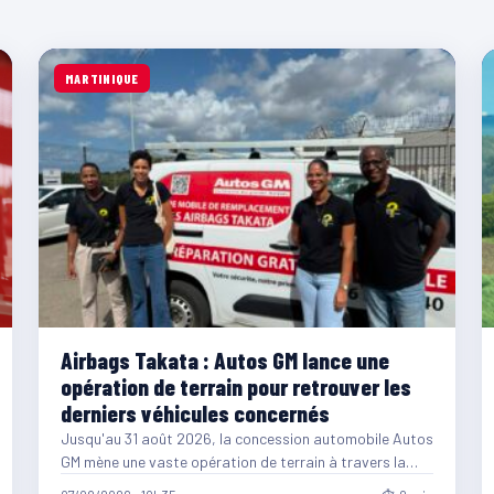
MARTINIQUE
Airbags Takata : Autos GM lance une
opération de terrain pour retrouver les
derniers véhicules concernés
Jusqu'au 31 août 2026, la concession automobile Autos
GM mène une vaste opération de terrain à travers la…