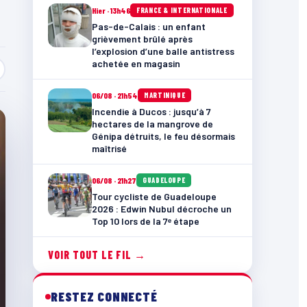
Hier · 13h46
FRANCE & INTERNATIONALE
Pas-de-Calais : un enfant
grièvement brûlé après
l’explosion d’une balle antistress
achetée en magasin
06/08 · 21h54
MARTINIQUE
Incendie à Ducos : jusqu’à 7
hectares de la mangrove de
Génipa détruits, le feu désormais
maîtrisé
06/08 · 21h27
GUADELOUPE
Tour cycliste de Guadeloupe
2026 : Edwin Nubul décroche un
Top 10 lors de la 7ᵉ étape
VOIR TOUT LE FIL →
RESTEZ CONNECTÉ