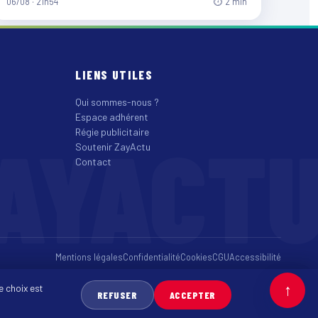
06/08 · 21h54
⏱ 2 min
LIENS UTILES
Qui sommes-nous ?
Espace adhérent
AYACT
Régie publicitaire
Soutenir ZayActu
Contact
Mentions légales
Confidentialité
Cookies
CGU
Accessibilité
↑
e choix est
REFUSER
ACCEPTER