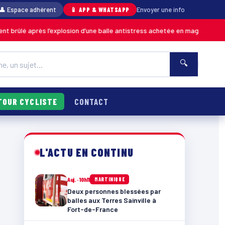
👤 Espace adhérent
📱 APP & WHATSAPP
Envoyer une info
ès l’explosion d’une balle antistress achetée en magasin
0
MARTINIQUE
🔍
TOUR CYCLISTE
CONTACT
L'ACTU EN CONTINU
Auj. · 10h11
MARTINIQUE
Deux personnes blessées par
balles aux Terres Sainville à
Fort-de-France