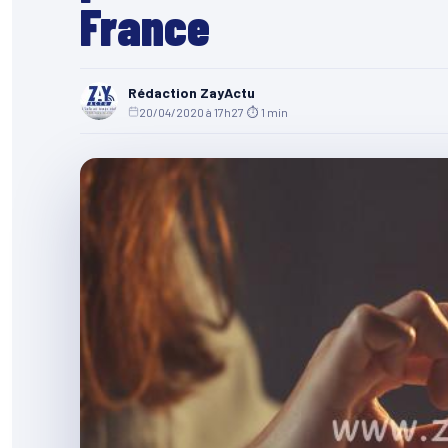
France
Rédaction ZayActu
20/04/2020 à 17h27
·
⏱ 1 min