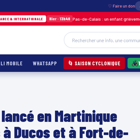
♡ Faire un don
Pas-de-Calais : un enfant grièvement brûlé apr
Hier · 13h46
RNATIONALE
LI MOBILE
WHATSAPP
🌀 SAISON CYCLONIQUE
 lancé en Martinique
s à Ducos et à Fort-de-