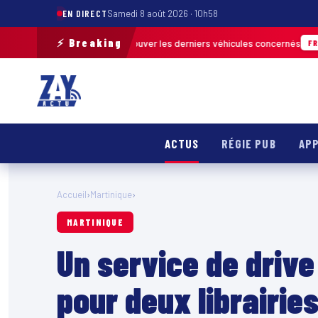
EN DIRECT
Samedi 8 août 2026 · 10h58
⚡ Breaking
 terrain pour retrouver les derniers véhicules concernés
FRANCE & INTE
ACTUS
RÉGIE PUB
APP
Accueil
›
Martinique
›
MARTINIQUE
Un service de drive
pour deux librairie