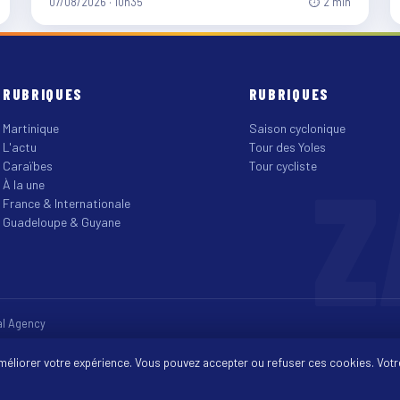
07/08/2026 · 10h35
⏱ 2 min
RUBRIQUES
RUBRIQUES
Martinique
Saison cyclonique
L'actu
Tour des Yoles
Z
Caraïbes
Tour cycliste
À la une
France & Internationale
Guadeloupe & Guyane
tal Agency
améliorer votre expérience. Vous pouvez accepter ou refuser ces cookies. Votr