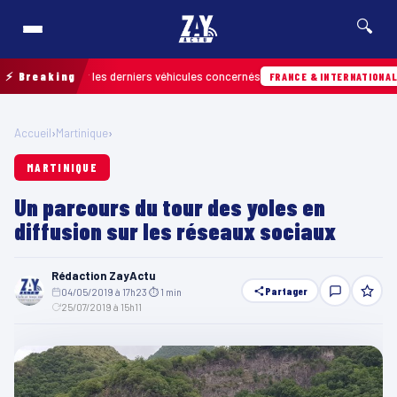
🔍
 retrouver les derniers véhicules concernés
⚡ Breaking
07
FRANCE & INTERNATIONALE
Accueil
›
Martinique
›
MARTINIQUE
Un parcours du tour des yoles en
diffusion sur les réseaux sociaux
Rédaction ZayActu
Partager
04/05/2019 à 17h23
·
⏱ 1 min
·
25/07/2019 à 15h11