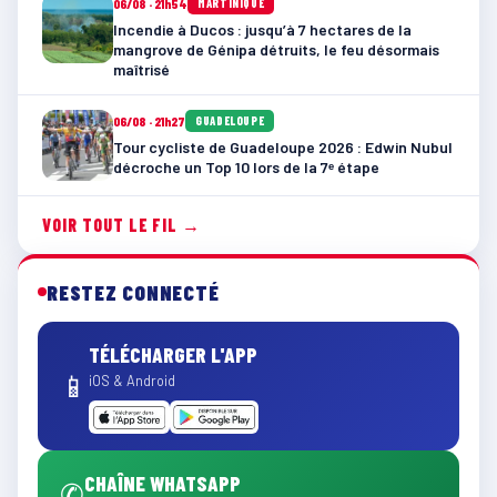
06/08 · 21h54
MARTINIQUE
Incendie à Ducos : jusqu’à 7 hectares de la
mangrove de Génipa détruits, le feu désormais
maîtrisé
06/08 · 21h27
GUADELOUPE
Tour cycliste de Guadeloupe 2026 : Edwin Nubul
décroche un Top 10 lors de la 7ᵉ étape
VOIR TOUT LE FIL →
RESTEZ CONNECTÉ
TÉLÉCHARGER L'APP
📱
iOS & Android
CHAÎNE WHATSAPP
✆