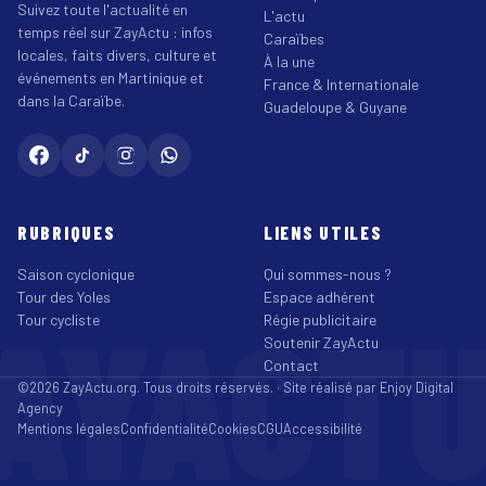
Suivez toute l'actualité en
L'actu
temps réel sur ZayActu : infos
Caraïbes
locales, faits divers, culture et
À la une
événements en Martinique et
France & Internationale
dans la Caraïbe.
Guadeloupe & Guyane
RUBRIQUES
LIENS UTILES
Saison cyclonique
Qui sommes-nous ?
Tour des Yoles
Espace adhérent
AYACT
Tour cycliste
Régie publicitaire
Soutenir ZayActu
Contact
©2026 ZayActu.org. Tous droits réservés. · Site réalisé par
Enjoy Digital
Agency
Mentions légales
Confidentialité
Cookies
CGU
Accessibilité