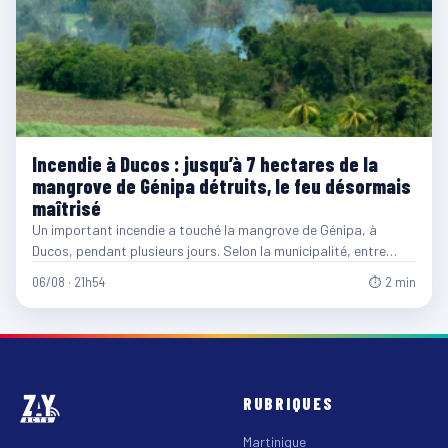
Incendie à Ducos : jusqu’à 7 hectares de la
mangrove de Génipa détruits, le feu désormais
maîtrisé
Un important incendie a touché la mangrove de Génipa, à
Ducos, pendant plusieurs jours. Selon la municipalité, entre…
06/08 · 21h54
⏱ 2 min
RUBRIQUES
Martinique