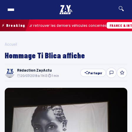
🔍
de terrain pour retrouver les derniers véhicules concernés
⚡ Breaking
FRANCE & INTER
Accueil
Hommage Ti Blica affiche
Rédaction ZayActu
Partager
20/07/2019 à 11h13
·
⏱ 1 min