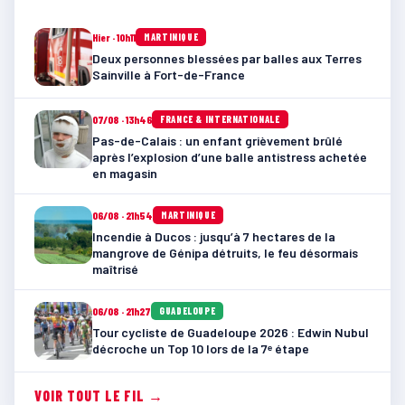
Hier · 10h11
MARTINIQUE
Deux personnes blessées par balles aux Terres
Sainville à Fort-de-France
07/08 · 13h46
FRANCE & INTERNATIONALE
Pas-de-Calais : un enfant grièvement brûlé
après l’explosion d’une balle antistress achetée
en magasin
06/08 · 21h54
MARTINIQUE
Incendie à Ducos : jusqu’à 7 hectares de la
mangrove de Génipa détruits, le feu désormais
maîtrisé
06/08 · 21h27
GUADELOUPE
Tour cycliste de Guadeloupe 2026 : Edwin Nubul
décroche un Top 10 lors de la 7ᵉ étape
VOIR TOUT LE FIL →