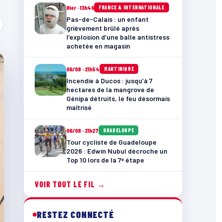
Hier · 13h46
FRANCE & INTERNATIONALE
Pas-de-Calais : un enfant
grièvement brûlé après
l’explosion d’une balle antistress
achetée en magasin
06/08 · 21h54
MARTINIQUE
Incendie à Ducos : jusqu’à 7
hectares de la mangrove de
Génipa détruits, le feu désormais
maîtrisé
06/08 · 21h27
GUADELOUPE
Tour cycliste de Guadeloupe
2026 : Edwin Nubul décroche un
Top 10 lors de la 7ᵉ étape
VOIR TOUT LE FIL →
RESTEZ CONNECTÉ