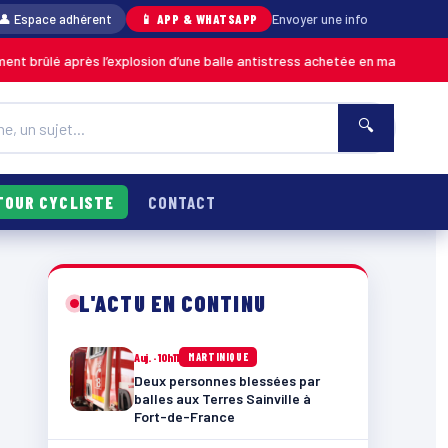
👤 Espace adhérent
📱 APP & WHATSAPP
Envoyer une info
rès l’explosion d’une balle antistress achetée en magasin
MARTINIQUE
🔍
TOUR CYCLISTE
CONTACT
L'ACTU EN CONTINU
Auj. · 10h11
MARTINIQUE
Deux personnes blessées par
balles aux Terres Sainville à
Fort-de-France