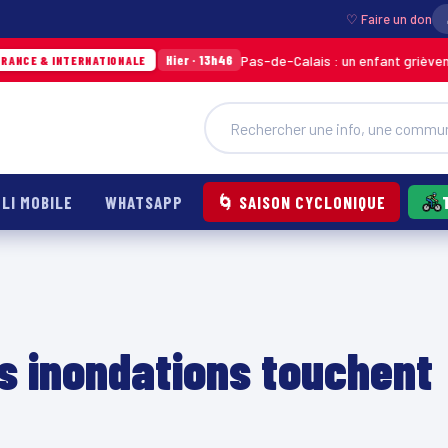
♡ Faire un don
Pas-de-Calais : un enfant grièvement brûlé ap
Hier · 13h46
ERNATIONALE
LI MOBILE
WHATSAPP
🌀 SAISON CYCLONIQUE
es inondations touchent