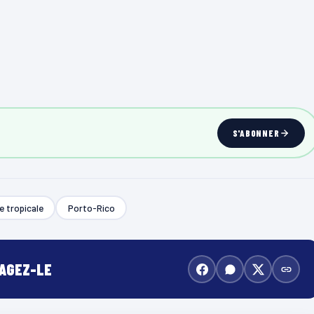
S'ABONNER
e tropicale
Porto-Rico
TAGEZ-LE