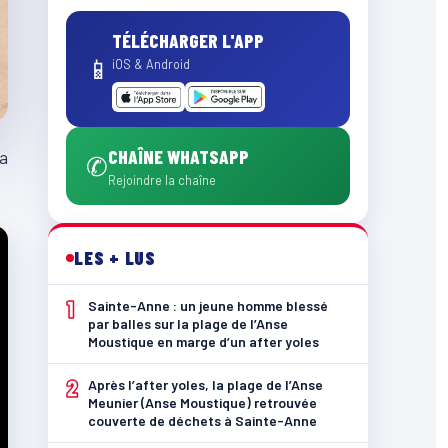
TÉLÉCHARGER L'APP
📱
iOS & Android
CHAÎNE WHATSAPP
 a
✆
Rejoindre la chaîne
LES + LUS
1
Sainte-Anne : un jeune homme blessé
par balles sur la plage de l’Anse
Moustique en marge d’un after yoles
2
Après l’after yoles, la plage de l’Anse
Meunier (Anse Moustique) retrouvée
couverte de déchets à Sainte-Anne