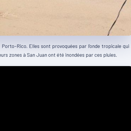
Porto-Rico. Elles sont provoquées par l’onde tropicale qui
sieurs zones à San Juan ont été inondées par ces pluies.