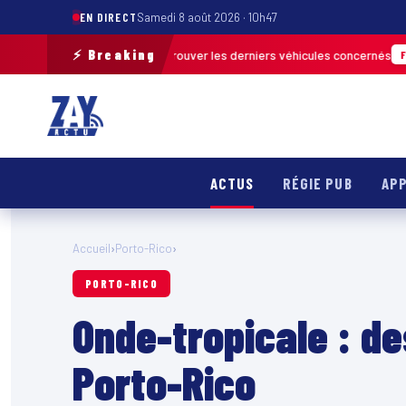
EN DIRECT
Samedi 8 août 2026 · 10h47
⚡ Breaking
e terrain pour retrouver les derniers véhicules concernés
FRANCE & INT
ACTUS
RÉGIE PUB
APP
Accueil
›
Porto-Rico
›
PORTO-RICO
Onde-tropicale : d
Porto-Rico