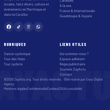
Caraïbes
locales, faits divers, culture et
À la une
événements en Martinique et
France & Internationale
dans la Caraïbe.
Guadeloupe & Guyane
RUBRIQUES
LIENS UTILES
Saison cyclonique
Qui sommes-nous ?
Tour des Yoles
Espace adhérent
AYACT
Tour cycliste
Régie publicitaire
Soutenir ZayActu
Contact
©2026 ZayActu.org. Tous droits réservés. · Site réalisé par
Enjoy Digital
Agency
Mentions légales
Confidentialité
Cookies
CGU
Accessibilité