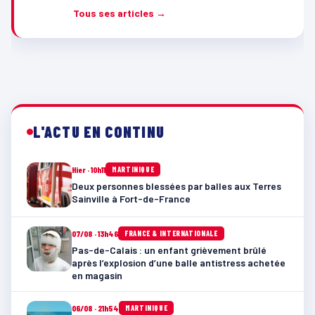
Tous ses articles →
L'ACTU EN CONTINU
Hier · 10h11
MARTINIQUE
Deux personnes blessées par balles aux Terres
Sainville à Fort-de-France
07/08 · 13h46
FRANCE & INTERNATIONALE
Pas-de-Calais : un enfant grièvement brûlé
après l’explosion d’une balle antistress achetée
en magasin
06/08 · 21h54
MARTINIQUE