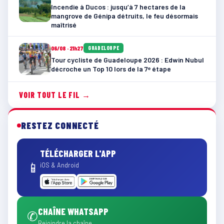
Incendie à Ducos : jusqu’à 7 hectares de la
mangrove de Génipa détruits, le feu désormais
maîtrisé
06/08 · 21h27
GUADELOUPE
Tour cycliste de Guadeloupe 2026 : Edwin Nubul
décroche un Top 10 lors de la 7ᵉ étape
VOIR TOUT LE FIL →
RESTEZ CONNECTÉ
TÉLÉCHARGER L'APP
📱
iOS & Android
CHAÎNE WHATSAPP
✆
Rejoindre la chaîne