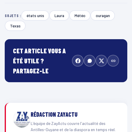
états unis
Laura
Météo
ouragan
SUJETS :
Texas
CET ARTICLE VOUS A
ÉTÉ UTILE ?
PARTAGEZ-LE
RÉDACTION ZAYACTU
L'équipe de ZayActu couvre l'actualité des
Antilles-Guyane et de la diaspora en temps réel.