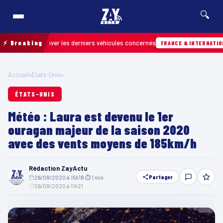
🔍
pour retrouver les derniers véhicules concernés
⚡ Breaking
FRANCE & INTERNATIONALE
Accueil
›
États-Unis
›
ÉTATS-UNIS
Météo : Laura est devenu le 1er
ouragan majeur de la saison 2020
avec des vents moyens de 185km/h
Rédaction ZayActu
Partager
26/08/2020 à 15h18
·
⏱ 1 min
·
26/08/2020 à 11h21