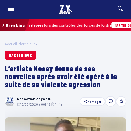
🔍
infractions relevées lors des contrôles des forces de l’ordre
⚡ Breaking
MARTINIQUE
Accueil
›
Martinique
›
MARTINIQUE
L’artiste Kessy donne de ses
nouvelles après avoir été opéré à la
suite de sa violente agression
Rédaction ZayActu
Partager
18/08/2020 à 00h42
·
⏱ 1 min