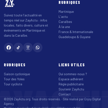
RUBRIQUES
Martinique
Suivez toute l'actualité en
L'actu
temps réel sur ZayActu : infos
Caraïbes
locales, faits divers, culture et
À la une
événements en Martinique et
France & Internationale
dans la Caraïbe.
Guadeloupe & Guyane
RUBRIQUES
LIENS UTILES
Saison cyclonique
Qui sommes-nous ?
Tour des Yoles
Espace adhérent
AYACT
Tour cycliste
Régie publicitaire
Soutenir ZayActu
Contact
©2026 ZayActu.org. Tous droits réservés. · Site réalisé par
Enjoy Digital
Agency