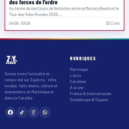
des forces de l’ordre
Au terme de neuf jours de festivités entre la Mercury Beach et le
Tour des Yoles Rondes 2026,…
04/08 · 12h29
⏱ 2 min
RUBRIQUES
Martinique
Suivez toute l'actualité en
L'actu
temps réel sur ZayActu : infos
Caraïbes
locales, faits divers, culture et
À la une
événements en Martinique et
France & Internationale
dans la Caraïbe.
Guadeloupe & Guyane