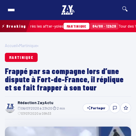
🔍
amassés après les after-yoles
⚡ Breaking
04/08 · 12h29
Tour des Yoles 
MARTINIQUE
Accueil
›
Martinique
›
MARTINIQUE
Frappé par sa compagne lors d’une
dispute à Fort-de-France, il réplique
et se fait frapper à son tour
Rédaction ZayActu
Partager
06/07/2020 à 23h20
·
⏱ 2 min
·
07/07/2020 à 09h33