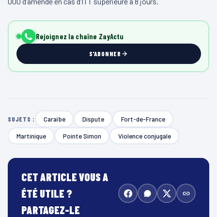
000 d’amende en cas d’ITT supérieure à 8 jours.
Rejoignez la chaîne ZayActu
S'ABONNER
Caraïbe
Dispute
Fort-de-France
SUJETS :
Martinique
Pointe Simon
Violence conjugale
CET ARTICLE VOUS A
ÉTÉ UTILE ?
PARTAGEZ-LE