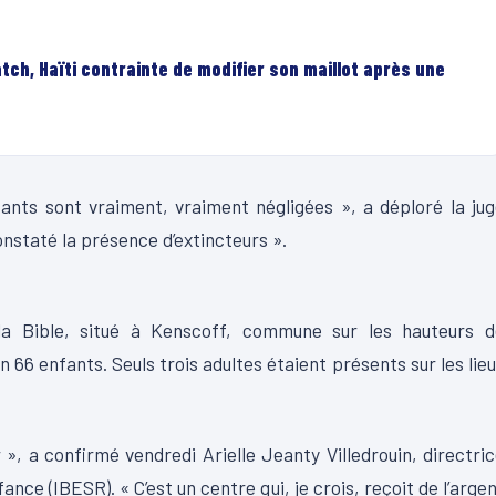
tch, Haïti contrainte de modifier son maillot après une
fants sont vraiment, vraiment négligées », a déploré la ju
nstaté la présence d’extincteurs ».
 la Bible, situé à Kenscoff, commune sur les hauteurs d
 66 enfants. Seuls trois adultes étaient présents sur les lie
 », a confirmé vendredi Arielle Jeanty Villedrouin, directri
ance (IBESR). « C’est un centre qui, je crois, reçoit de l’arge