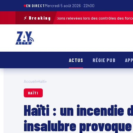
EN DIRECT
Mercredi 5 août 2026 · 22h00
⚡ Breaking
 plus de 120 infractions relevées lors des contrôles des forces de l’ordr
ACTUS
RÉGIE PUB
APP
Accueil
›
Haïti
›
HAÏTI
Haïti : un incendie
insalubre provoque 