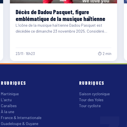
Décès de Dadou Pasquet, figure
emblématique de la musique haïtienne
L’icône de la musique haïtienne Dadou Pasquet est
décédée ce dimanche 23 novembre 2025. Considéré
comme l’un des…
23/11 · 16h23
⏱ 2 min
RUBRIQUES
RUBRIQUES
Martinique
Saison cyclonique
L'actu
Tour des Yoles
Caraïbes
Tour cycliste
À la une
France & Internationale
Guadeloupe & Guyane