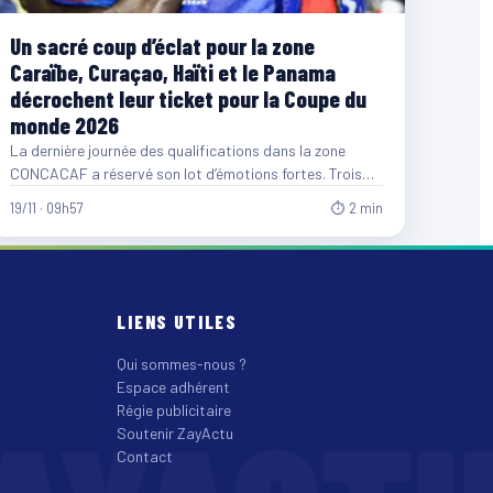
Un sacré coup d’éclat pour la zone
Caraïbe, Curaçao, Haïti et le Panama
décrochent leur ticket pour la Coupe du
monde 2026
La dernière journée des qualifications dans la zone
CONCACAF a réservé son lot d’émotions fortes. Trois
sélections ont…
19/11 · 09h57
⏱ 2 min
LIENS UTILES
Qui sommes-nous ?
Espace adhérent
Régie publicitaire
Soutenir ZayActu
Contact