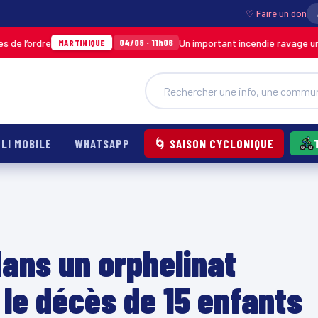
♡ Faire un don
e
Un important incendie ravage un entrepôt
04/08 · 11h06
MARTINIQUE
LI MOBILE
WHATSAPP
🌀 SAISON CYCLONIQUE
 dans un orphelinat
le décès de 15 enfants