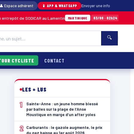
👤 Espace adhérent
📱 APP & WHATSAPP
Envoyer une info
 de SODICAR au Lamentin
Sainte-Anne : un je
03/08 · 02h24
MARTINIQUE
🔍
TOUR CYCLISTE
CONTACT
LES + LUS
1
Sainte-Anne : un jeune homme blessé
par balles sur la plage de l’Anse
Moustique en marge d’un after yoles
2
Carburants : le gazole augmente, le prix
du gaz baisse au 1er août 2026