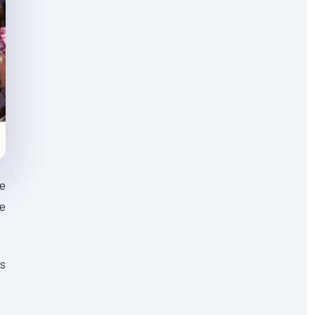
ie
e
s