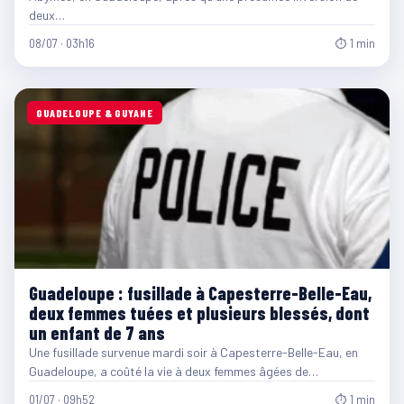
deux…
08/07 · 03h16
⏱ 1 min
GUADELOUPE & GUYANE
Guadeloupe : fusillade à Capesterre-Belle-Eau,
deux femmes tuées et plusieurs blessés, dont
un enfant de 7 ans
Une fusillade survenue mardi soir à Capesterre-Belle-Eau, en
Guadeloupe, a coûté la vie à deux femmes âgées de…
01/07 · 09h52
⏱ 1 min