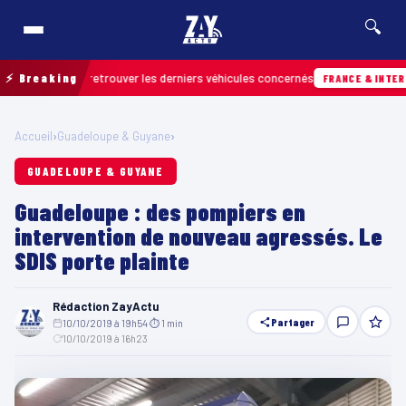
🔍
rain pour retrouver les derniers véhicules concernés
⚡ Breaking
FRANCE & INTERNATIO
Accueil
›
Guadeloupe & Guyane
›
GUADELOUPE & GUYANE
Guadeloupe : des pompiers en
intervention de nouveau agressés. Le
SDIS porte plainte
Rédaction ZayActu
Partager
10/10/2019 à 19h54
·
⏱ 1 min
·
10/10/2019 à 16h23