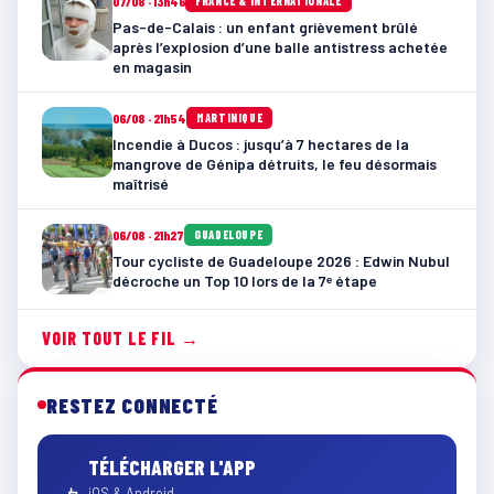
07/08 · 13h46
FRANCE & INTERNATIONALE
Pas-de-Calais : un enfant grièvement brûlé
après l’explosion d’une balle antistress achetée
en magasin
06/08 · 21h54
MARTINIQUE
Incendie à Ducos : jusqu’à 7 hectares de la
mangrove de Génipa détruits, le feu désormais
maîtrisé
06/08 · 21h27
GUADELOUPE
Tour cycliste de Guadeloupe 2026 : Edwin Nubul
décroche un Top 10 lors de la 7ᵉ étape
VOIR TOUT LE FIL →
RESTEZ CONNECTÉ
TÉLÉCHARGER L'APP
iOS & Android