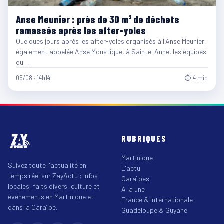
Anse Meunier : près de 30 m³ de déchets
ramassés après les after-yoles
Quelques jours après les after-yoles organisés à l'Anse Meunier,
également appelée Anse Moustique, à Sainte-Anne, les équipes
du…
05/08 · 14h14
⏱ 4 min
RUBRIQUES
Martinique
Suivez toute l'actualité en
L'actu
temps réel sur ZayActu : infos
Caraïbes
locales, faits divers, culture et
À la une
événements en Martinique et
France & Internationale
dans la Caraïbe.
Guadeloupe & Guyane