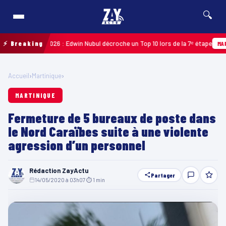
🔍
uadeloupe 2026 : Edwin Nubul décroche un Top 10 lors de la 7ᵉ étape
⚡ Breaking
MARTINI
Accueil
›
Martinique
›
MARTINIQUE
Fermeture de 5 bureaux de poste dans
le Nord Caraïbes suite à une violente
agression d’un personnel
Rédaction ZayActu
Partager
14/05/2020 à 03h07
·
⏱ 1 min