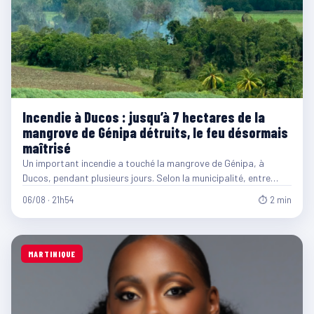
Incendie à Ducos : jusqu’à 7 hectares de la
mangrove de Génipa détruits, le feu désormais
maîtrisé
Un important incendie a touché la mangrove de Génipa, à
Ducos, pendant plusieurs jours. Selon la municipalité, entre…
06/08 · 21h54
⏱ 2 min
MARTINIQUE