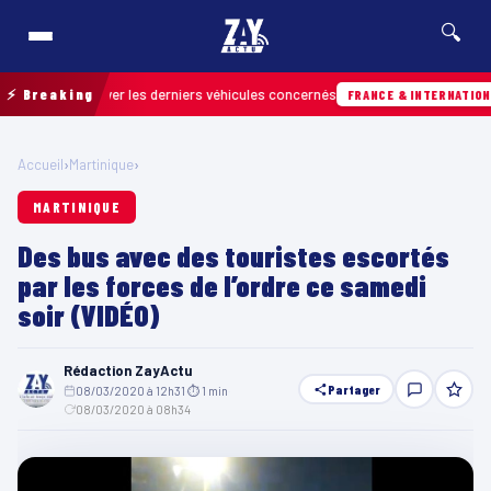
🔍
our retrouver les derniers véhicules concernés
⚡ Breaking
FRANCE & INTERNATIONALE
Accueil
›
Martinique
›
MARTINIQUE
Des bus avec des touristes escortés
par les forces de l’ordre ce samedi
soir (VIDÉO)
Rédaction ZayActu
Partager
08/03/2020 à 12h31
·
⏱ 1 min
·
08/03/2020 à 08h34