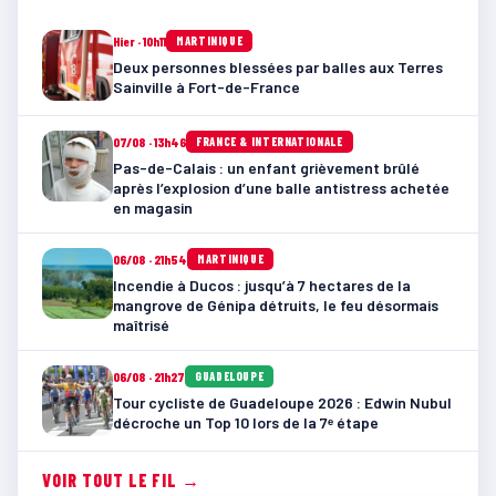
Hier · 10h11
MARTINIQUE
Deux personnes blessées par balles aux Terres
Sainville à Fort-de-France
07/08 · 13h46
FRANCE & INTERNATIONALE
Pas-de-Calais : un enfant grièvement brûlé
après l’explosion d’une balle antistress achetée
en magasin
06/08 · 21h54
MARTINIQUE
Incendie à Ducos : jusqu’à 7 hectares de la
mangrove de Génipa détruits, le feu désormais
maîtrisé
06/08 · 21h27
GUADELOUPE
Tour cycliste de Guadeloupe 2026 : Edwin Nubul
décroche un Top 10 lors de la 7ᵉ étape
VOIR TOUT LE FIL →