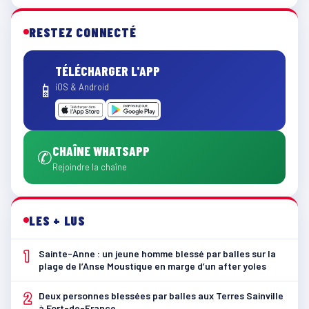
RESTEZ CONNECTÉ
TÉLÉCHARGER L'APP
📱
iOS & Android
CHAÎNE WHATSAPP
✆
Rejoindre la chaîne
LES + LUS
1
Sainte-Anne : un jeune homme blessé par balles sur la
plage de l’Anse Moustique en marge d’un after yoles
2
Deux personnes blessées par balles aux Terres Sainville
à Fort-de-France