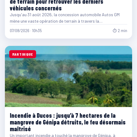
de terrain pour retrouver les derniers
véhicules concernés
Jusqu'au 31 août 2026, la concession automobile Autos GM
mène une vaste opération de terrain à travers la…
07/08/2026 · 10h35
⏱ 2 min
MARTINIQUE
Incendie à Ducos : jusqu’à 7 hectares de la
mangrove de Génipa détruits, le feu désormais
maîtrisé
Un important incendie a touché la mangrove de Génipa, à