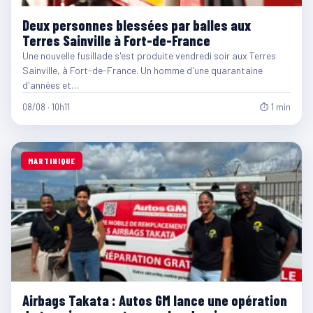
Deux personnes blessées par balles aux
Terres Sainville à Fort-de-France
Une nouvelle fusillade s'est produite vendredi soir aux Terres
Sainville, à Fort-de-France. Un homme d'une quarantaine
d'années et…
08/08 · 10h11
⏱ 1 min
MARTINIQUE
Airbags Takata : Autos GM lance une opération