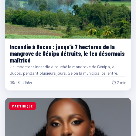
Incendie à Ducos : jusqu’à 7 hectares de la
mangrove de Génipa détruits, le feu désormais
maîtrisé
Un important incendie a touché la mangrove de Génipa, à
Ducos, pendant plusieurs jours. Selon la municipalité, entre…
06/08 · 21h54
⏱ 2 min
MARTINIQUE