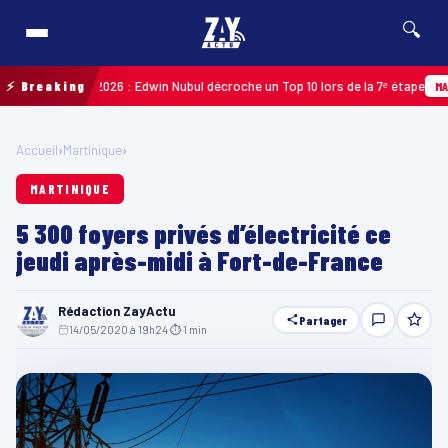
🔍
Guadeloupe 2026 : Edwin Nubul décroche un Top 10 lors de la 7ᵉ étape
⚡ Breaking
MARTIN
Accueil
›
Martinique
›
MARTINIQUE
5 300 foyers privés d’électricité ce
jeudi après-midi à Fort-de-France
Rédaction ZayActu
Partager
14/05/2020 à 19h24
·
⏱ 1 min