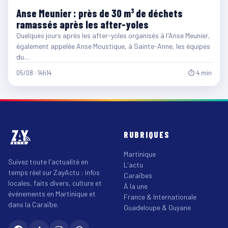
Anse Meunier : près de 30 m³ de déchets
ramassés après les after-yoles
Quelques jours après les after-yoles organisés à l'Anse Meunier,
également appelée Anse Moustique, à Sainte-Anne, les équipes
du…
05/08 · 14h14
⏱ 4 min
RUBRIQUES
Martinique
Suivez toute l'actualité en
L'actu
temps réel sur ZayActu : infos
Caraïbes
locales, faits divers, culture et
À la une
événements en Martinique et
France & Internationale
dans la Caraïbe.
Guadeloupe & Guyane